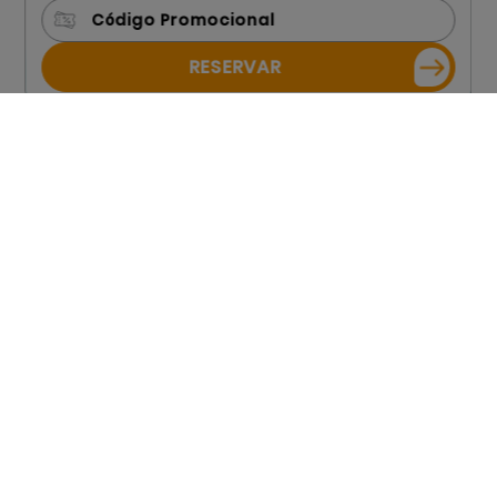
RESERVAR
Bienvenido a azuLine
Hostal Marino, tu
alojamiento en el
corazón de San Antonio,
Ibiza
Ubicación excepcional, ambiente acogedor
y todo lo necesario para una estancia
inolvidable en la isla
Ver más