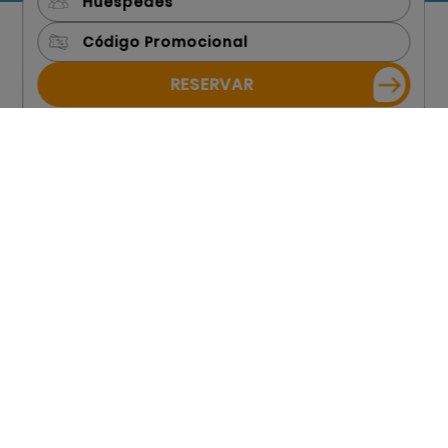
Huéspedes
RESERVAR
Bienvenido a azuLine
Hostal Dinamarca, tu
alojamiento en San
Antonio, Ibiza
Un hogar en la isla de ibiza
Ver más