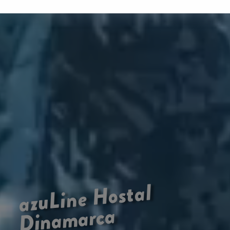
Hostal
azuLine
Dinamarca