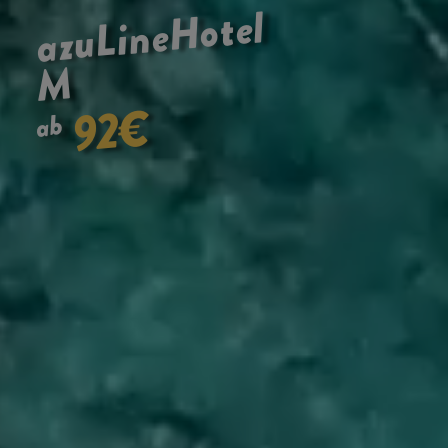
Hotel
azuLine
M
€
92
ab