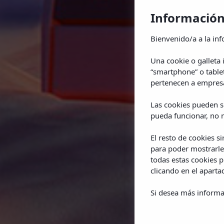
Información
Bienvenido/a a la inf
Una cookie o galleta
“smartphone” o table
pertenecen a empresa
Las cookies pueden se
pueda funcionar, no n
El resto de cookies s
para poder mostrarle
todas estas cookies 
clicando en el apart
Si desea más informa