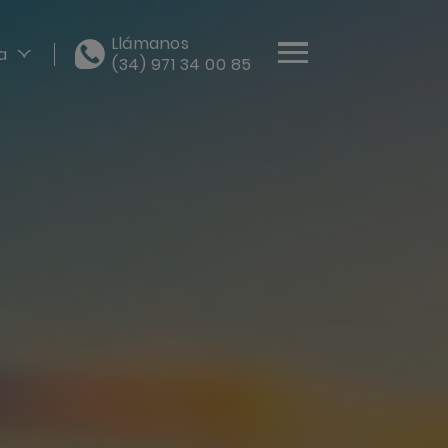
Llámanos
a
(34) 971 34 00 85