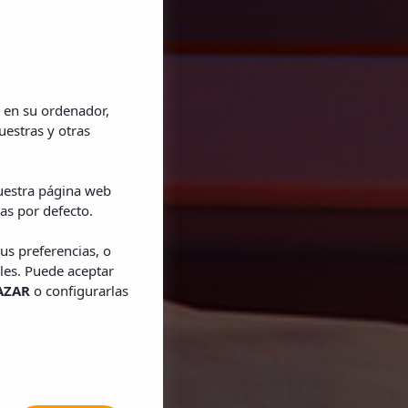
 en su ordenador,
uestras y otras
nuestra página web
as por defecto.
us preferencias, o
les. Puede aceptar
AZAR
o configurarlas